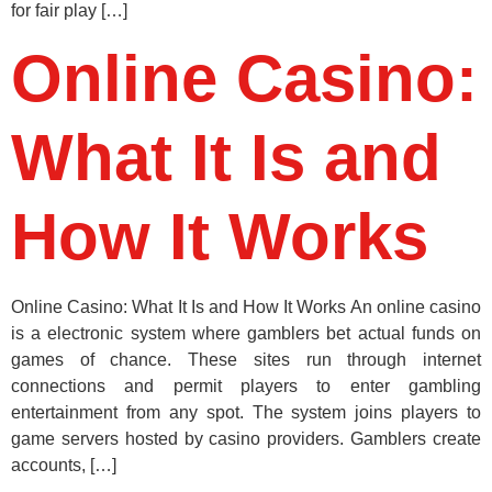
for fair play […]
Online Casino:
What It Is and
How It Works
Online Casino: What It Is and How It Works An online casino
is a electronic system where gamblers bet actual funds on
games of chance. These sites run through internet
connections and permit players to enter gambling
entertainment from any spot. The system joins players to
game servers hosted by casino providers. Gamblers create
accounts, […]