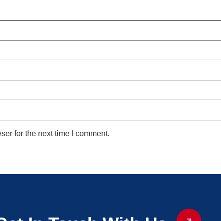
ser for the next time I comment.