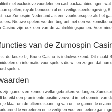
iteit met exclusieve voordelen en cashbackaanbiedingen, wat d
 aan spellen, royale bonussen of een veilige speelomgeving, Br
t naar Zumospin Nederland als een voorkeursoptie als het gaa
pelers. Nieuwe spelers worden begroet met een welkomstbonus
Casino zijn ook een van de aantrekkingspunten. Voor nieu
 functies van de Zumospin Cas
lots, de keuze bij Bruno Casino is indrukwekkend. Dit maakt
ddelen en informatie voor spelers die willen zorgen dat hun 
ord spelen.
waarden
 zijn gamers en kennen welke gebruikers verlangen. Zumospin
t bereikt een prominente positie veroverd in het domein van d
ak je klaar om de ultieme spanning van online gamen te erva
tdurend te verbeteren en te verfijnen voor een betere gaminge