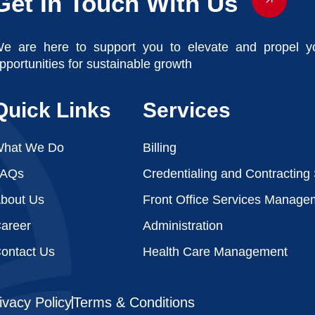
Get In Touch With Us
e are here to support you to elevate and propel y
pportunities for sustainable growth
Quick Links
Services
hat We Do
Billing
FAQs
Credentialing and Contracting
bout Us
Front Office Services Manage
areer
Administration
ontact Us
Health Care Management
ivacy Policy
Terms & Conditions