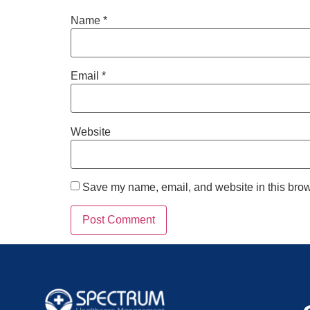
Name
*
Email
*
Website
Save my name, email, and website in this brow