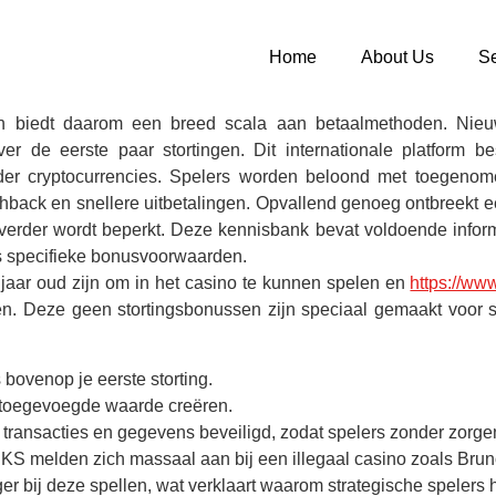
Home
About Us
Se
n biedt daarom een breed scala aan betaalmethoden. Nie
r de eerste paar stortingen. Dit internationale platform be
er cryptocurrencies. Spelers worden beloond met toegenome
back en snellere uitbetalingen. Opvallend genoeg ontbreekt 
verder wordt beperkt. Deze kennisbank bevat voldoende infor
s specifieke bonusvoorwaarden.
n jaar oud zijn om in het casino te kunnen spelen en
https://ww
n. Deze geen stortingsbonussen zijn speciaal gemaakt voor s
 bovenop je eerste storting.
u toegevoegde waarde creëren.
 transacties en gegevens beveiligd, zodat spelers zonder zorg
KS melden zich massaal aan bij een illegaal casino zoals Brun
 bij deze spellen, wat verklaart waarom strategische spelers 