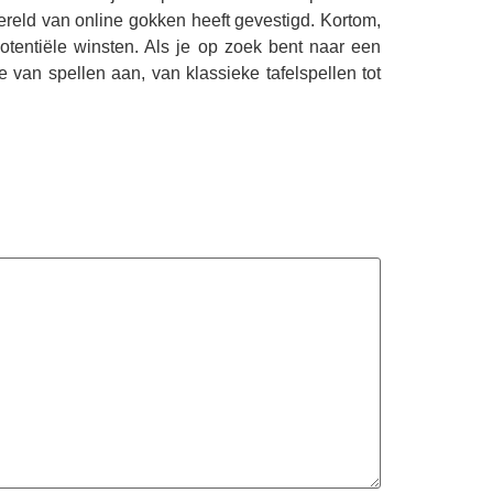
ereld van online gokken heeft gevestigd. Kortom,
otentiële winsten. Als je op zoek bent naar een
 van spellen aan, van klassieke tafelspellen tot