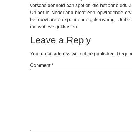
verscheidenheid aan spellen die het aanbiedt. Z
Unibet in Nederland biedt een opwindende ervar
betrouwbare en spannende gokervaring, Unibet bi
innovatieve gokkasten.
Leave a Reply
Your email address will not be published.
Requir
Comment
*