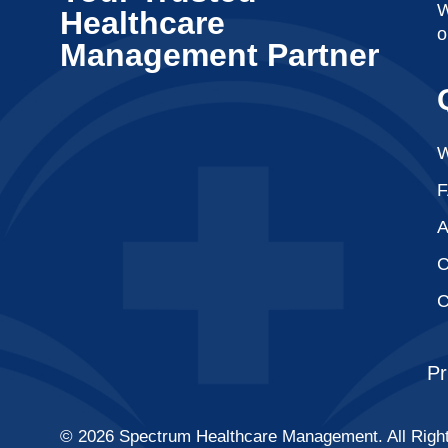
W
Healthcare
o
Management Partner
W
A
C
C
Pr
© 2026 Spectrum Healthcare Management. All Righ