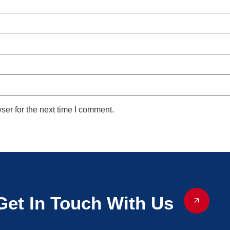
ser for the next time I comment.
Get In Touch With Us