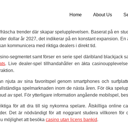
Home
About Us
Se
ed fräscha trender där skapar spelupplevelsen. Baserat på en st
er dollar år 2027, det indikerar på en konstant expansion. En
kan kommunicera med riktiga dealers i direkt tid.
asino-segmentet samt förser en serie spel däribland blackjack 
ats
. Live dealer-spel tillhandahåller en äkta casinoupplevelse
raktion.
 kan njuta av sina favoritspel genom smartphones och surfpla
fullständiga spelmarknaden inom de nästa åren. För öka spelupp
tbud av spel. För ytterligare information angående mobilspel, b
tiga för att dra till sig nykomna spelare. Åtskilliga online 
der. Det är nödvändigt för att noggrant studera villkoren för d
r du möjlighet att besöka
casino utan licens bankid
.