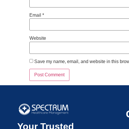
Email
*
Website
Save my name, email, and website in this brow
Your Trusted