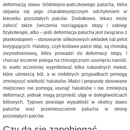
deformacją stawu śródstopno-paliczkowego palucha, która
objawia się jego charakterystycznym odchyleniem w
kierunku pozostałych palców. Dodatkowo, lekarz może
zalecić także ćwiczenia rozciągające stopy i zabiegi
fizykoterapii, albo – jeśli deformacja palucha jest związana z
płaskostopiem – stosowanie silikonowych wkładek lub pelot
korygujących. Haluksy, czyli koślawe palce stóp, są chorobą
zwyrodnieniową, która prowadzi do deformacji stopy. I
chociaż leczenie polega na chirurgicznym usunięciu narośli,
to warto wcześniej wypróbować kilka naturalnych metod,
które uśmierzą ból, a w niektórych przypadkach pomogą
zmniejszyć wielkość haluksów. Maści i preparaty stosowane
miejscowo nie pomogą usunąć haluksów i nie zmniejszą
deformacji, jednak mogą przynieść ulgę w dolegliwościach
bólowych. Typowo powstaje wypukłość w okolicy stawu
palucha oraz przemieszczenie palucha w stronę
pozostałych palców.
Czy da się zapobiegać