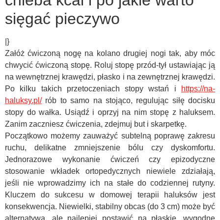
chleba kcal i po jakie warto
sięgać pieczywo
|}
Załóż ćwiczoną nogę na kolano drugiej nogi tak, aby móc
chwycić ćwiczoną stopę. Roluj stopę przód-tył ustawiając ją
na wewnętrznej krawędzi, płasko i na zewnętrznej krawędzi.
Po kilku takich przetoczeniach stopy wstań i
https://na-
haluksy.pl/
rób to samo na stojąco, regulując siłę docisku
stopy do wałka. Usiądź i oprzyj na nim stopę z haluksem.
Zanim zaczniesz ćwiczenia, zdejmuj but i skarpetkę.
Początkowo możemy zauważyć subtelną poprawę zakresu
ruchu, delikatne zmniejszenie bólu czy dyskomfortu.
Jednorazowe wykonanie ćwiczeń czy epizodyczne
stosowanie wkładek ortopedycznych niewiele zdziałają,
jeśli nie wprowadzimy ich na stałe do codziennej rutyny.
Kluczem do sukcesu w domowej terapii haluksów jest
konsekwencja. Niewielki, stabilny obcas (do 3 cm) może być
alternatywą, ale najlepiej postawić na płaskie, wygodne