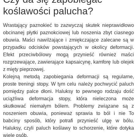
koślawości palucha?
Wrastający paznokieć to zazwyczaj skutek nieprawidłowo
obcinanej płytki paznokciowej lub noszenia zbyt ciasnego
obuwia. Maści nawilżające i zmiękczające zalecane są w
przypadku odcisków powstających w okolicy deformacji.
Efekt przeciwbólowy mogą przynieść również maści
rozgrzewające, zawierające kapsaicynę, kamforę lub olejek
z mięty pieprzowej.
Kolejną metodą zapobiegania deformacji są regularne,
proste treningi stopy. W tym celu należy pochwycić paluch
pomiędzy palce dłoni. Haluksy to pewnego rodzaju dość
uciążliwa deformacja stopy, która nieleczona może
skutkować niemałym bólem. Problemy związane są z
noszeniem obuwia, ponieważ sprawia to ból i nie To
babciny sposób, który potrafi przynieść ulgę w bólu.
Haluksy, czyli paluch koślawy to schorzenie, które dotyka
wiele osób.