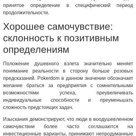
принятое определение в специфический период
продолжительности.
Хорошее самочувствие:
склонность к позитивным
определениям
Положение душевного взлета значительно меняет
понимание реальности в сторону больше розовых
предсказаний. Pokerdom в данном значении обозначает
желание браться за предприятия с сомнительными
возможностями успеха, преувеличивать
индивидуальные способности и преуменьшать
сложность предстоящих задач.
Изыскания демонстрируют, что люди в воодушевленном
самочувствии более часто соглашаются на
инвестиционные варианты, принимают непродуманные