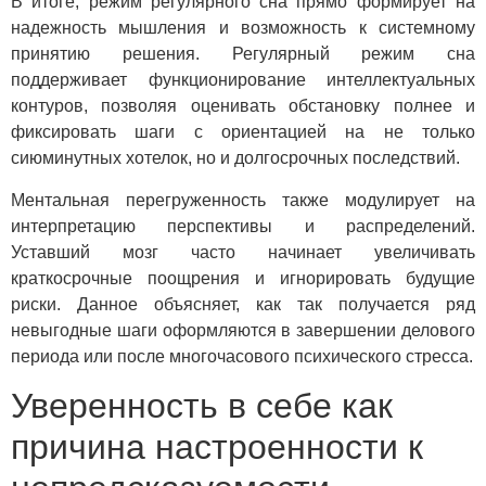
В итоге, режим регулярного сна прямо формирует на
надежность мышления и возможность к системному
принятию решения. Регулярный режим сна
поддерживает функционирование интеллектуальных
контуров, позволяя оценивать обстановку полнее и
фиксировать шаги с ориентацией на не только
сиюминутных хотелок, но и долгосрочных последствий.
Ментальная перегруженность также модулирует на
интерпретацию перспективы и распределений.
Уставший мозг часто начинает увеличивать
краткосрочные поощрения и игнорировать будущие
риски. Данное объясняет, как так получается ряд
невыгодные шаги оформляются в завершении делового
периода или после многочасового психического стресса.
Уверенность в себе как
причина настроенности к