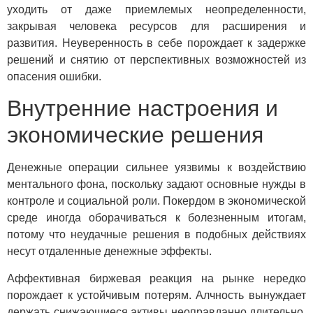
уходить от даже приемлемых неопределенности,
закрывая человека ресурсов для расширения и
развития. Неуверенность в себе порождает к задержке
решений и снятию от перспективных возможностей из
опасения ошибки.
Внутренние настроения и
экономические решения
Денежные операции сильнее уязвимы к воздействию
ментального фона, поскольку задают основные нужды в
контроле и социальной роли. Покердом в экономической
среде иногда оборачиваться к болезненным итогам,
потому что неудачные решения в подобных действиях
несут отдаленные денежные эффекты.
Аффективная биржевая реакция на рынке нередко
порождает к устойчивым потерям. Алчность вынуждает
держать снижающиеся активы неоправданно длительно,