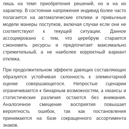
лишь на темп приобретения решений, но и на их
характер. В состоянии напряжения индивид более часто
полагается на автоматические отклики и привычные
модели манеры поступков, включая случаи если они не
соответствуют к текущей ситуации. Данное
ассоциировано с тем, что церебрум старается
сэкономить ресурсы и предпочитает максимально
стремительный, а не наиболее корректный вариант
отклика.
При продолжительном эффекте давящих составляющих
образуется устойчивая склонность к элементарной
оценке совершающегося. Непростые сценарии
ограничиваются к бинарным возможностям, а нюансы и
статистические различия остаются без внимания.
Аналогичное смещение восприятия повышает
вероятность ошибок, так как постановления
принимаются на базе сокращенного ассортимента
знаков.