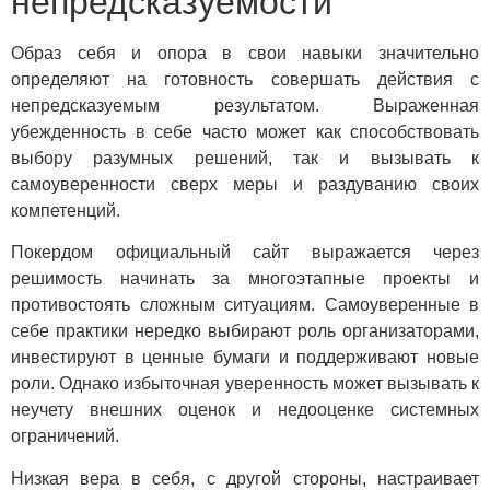
непредсказуемости
Образ себя и опора в свои навыки значительно
определяют на готовность совершать действия с
непредсказуемым результатом. Выраженная
убежденность в себе часто может как способствовать
выбору разумных решений, так и вызывать к
самоуверенности сверх меры и раздуванию своих
компетенций.
Покердом официальный сайт выражается через
решимость начинать за многоэтапные проекты и
противостоять сложным ситуациям. Самоуверенные в
себе практики нередко выбирают роль организаторами,
инвестируют в ценные бумаги и поддерживают новые
роли. Однако избыточная уверенность может вызывать к
неучету внешних оценок и недооценке системных
ограничений.
Низкая вера в себя, с другой стороны, настраивает