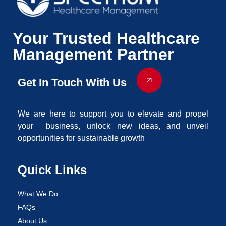
Your Trusted Healthcare
Management Partner
Get In Touch With Us
We are here to support you to elevate and propel
your business, unlock new ideas, and unveil
opportunities for sustainable growth
Quick Links
What We Do
FAQs
About Us