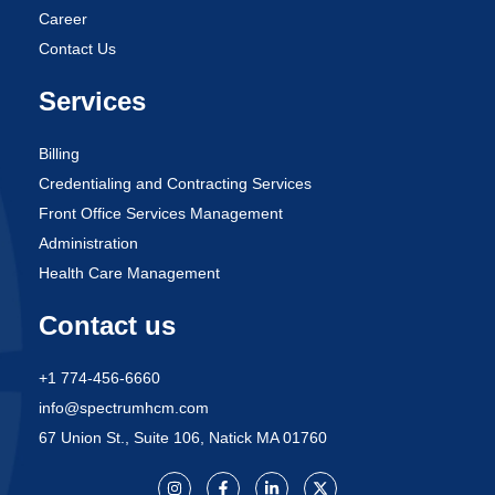
Career
Contact Us
Services
Billing
Credentialing and Contracting Services
Front Office Services Management
Administration
Health Care Management
Contact us
+1 774-456-6660
info@spectrumhcm.com
67 Union St., Suite 106, Natick MA 01760