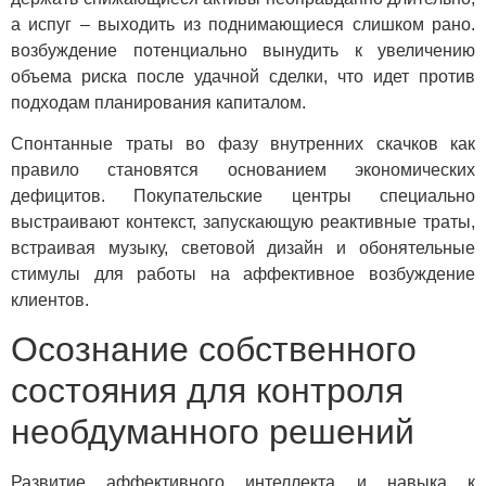
а испуг – выходить из поднимающиеся слишком рано.
возбуждение потенциально вынудить к увеличению
объема риска после удачной сделки, что идет против
подходам планирования капиталом.
Спонтанные траты во фазу внутренних скачков как
правило становятся основанием экономических
дефицитов. Покупательские центры специально
выстраивают контекст, запускающую реактивные траты,
встраивая музыку, световой дизайн и обонятельные
стимулы для работы на аффективное возбуждение
клиентов.
Осознание собственного
состояния для контроля
необдуманного решений
Развитие аффективного интеллекта и навыка к