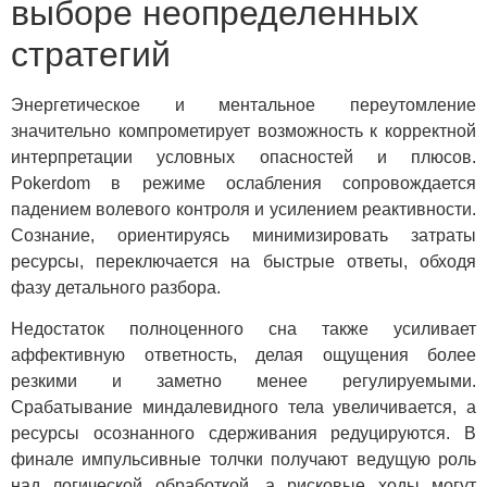
выборе неопределенных
стратегий
Энергетическое и ментальное переутомление
значительно компрометирует возможность к корректной
интерпретации условных опасностей и плюсов.
Pokerdom в режиме ослабления сопровождается
падением волевого контроля и усилением реактивности.
Сознание, ориентируясь минимизировать затраты
ресурсы, переключается на быстрые ответы, обходя
фазу детального разбора.
Недостаток полноценного сна также усиливает
аффективную ответность, делая ощущения более
резкими и заметно менее регулируемыми.
Срабатывание миндалевидного тела увеличивается, а
ресурсы осознанного сдерживания редуцируются. В
финале импульсивные толчки получают ведущую роль
над логической обработкой, а рисковые ходы могут