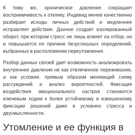
К тому же, хроническое давление сокращает
восприимчивость к отклику. Индивид менее качественно
разбирает исходы личных действий и медленнее
исправляет действия. Данное создаёт изолированный
оборот, при котором стресс не лишь влияет на отбор, но
и повышается по причине безуспешных определений,
выбранных в расположении переутомления.
Разбор данных связей дает возможность анализировать
внутреннее давление не как отвлеченное переживание,
а как условие, прямым образом меняющий схему
рассуждений и анализ вероятностей. Фиксация
воздействия эмоционального настроя становится
ключевым ходом к более устойчивому и взвешенному
фиксации решений даже в условиях стресса и
двусмысленности.
Утомление и ее функция в