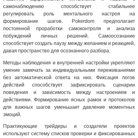
самонаблюдению способствует стабильнее
регулировать роль ментального настроя на
формирование шагов. Pokerdom предполагает
постоянной проработки самоконтроля и анализа
побуждений личных решений. Самоосознание
способствует создать паузу между желанием и реакцией,
давая пространство для осознанного разбора.
Методы наблюдения и внутренней настройки укрепляют
умение замечать за индивидуальными переживаниями
без автоматической ответа на них. Фиксация логов
действий способствует зафиксировать сценарии
поведения и зависимость между настроением и
действиями. Формирование ясных рамок и протоколов
для важных шагов уменьшает давление моментных
эмоций.
Практикующие трейдеры и создатели проектов
используют систему списков проверки и фиксированных