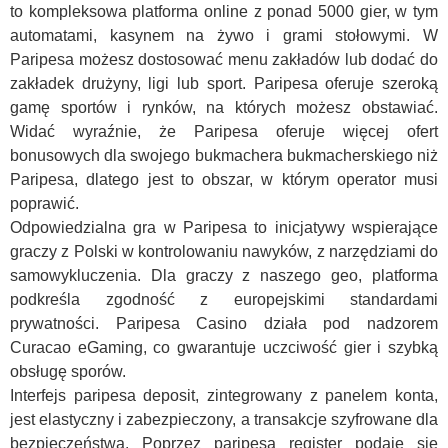
to kompleksowa platforma online z ponad 5000 gier, w tym
automatami, kasynem na żywo i grami stołowymi. W
Paripesa możesz dostosować menu zakładów lub dodać do
zakładek drużyny, ligi lub sport. Paripesa oferuje szeroką
gamę sportów i rynków, na których możesz obstawiać.
Widać wyraźnie, że Paripesa oferuje więcej ofert
bonusowych dla swojego bukmachera bukmacherskiego niż
Paripesa, dlatego jest to obszar, w którym operator musi
poprawić.
Odpowiedzialna gra w Paripesa to inicjatywy wspierające
graczy z Polski w kontrolowaniu nawyków, z narzędziami do
samowykluczenia. Dla graczy z naszego geo, platforma
podkreśla zgodność z europejskimi standardami
prywatności. Paripesa Casino działa pod nadzorem
Curacao eGaming, co gwarantuje uczciwość gier i szybką
obsługę sporów.
Interfejs paripesa deposit, zintegrowany z panelem konta,
jest elastyczny i zabezpieczony, a transakcje szyfrowane dla
bezpieczeństwa. Poprzez paripesa register podaje się