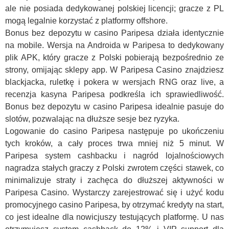
ale nie posiada dedykowanej polskiej licencji; gracze z PL
mogą legalnie korzystać z platformy offshore.
Bonus bez depozytu w casino Paripesa działa identycznie
na mobile. Wersja na Androida w Paripesa to dedykowany
plik APK, który gracze z Polski pobierają bezpośrednio ze
strony, omijając sklepy app. W Paripesa Casino znajdziesz
blackjacka, ruletkę i pokera w wersjach RNG oraz live, a
recenzja kasyna Paripesa podkreśla ich sprawiedliwość.
Bonus bez depozytu w casino Paripesa idealnie pasuje do
slotów, pozwalając na dłuższe sesje bez ryzyka.
Logowanie do casino Paripesa następuje po ukończeniu
tych kroków, a cały proces trwa mniej niż 5 minut. W
Paripesa system cashbacku i nagród lojalnościowych
nagradza stałych graczy z Polski zwrotem części stawek, co
minimalizuje straty i zachęca do dłuższej aktywności w
Paripesa Casino. Wystarczy zarejestrować się i użyć kodu
promocyjnego casino Paripesa, by otrzymać kredyty na start,
co jest idealne dla nowicjuszy testujących platformę. U nas