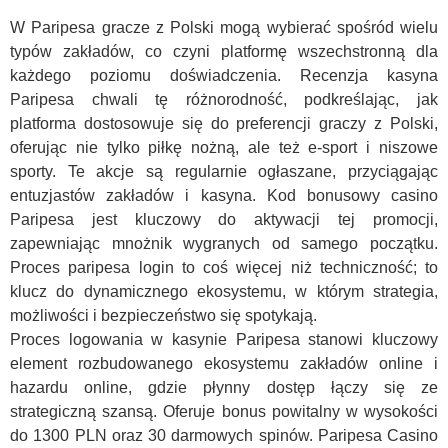
W Paripesa gracze z Polski mogą wybierać spośród wielu
typów zakładów, co czyni platformę wszechstronną dla
każdego poziomu doświadczenia. Recenzja kasyna
Paripesa chwali tę różnorodność, podkreślając, jak
platforma dostosowuje się do preferencji graczy z Polski,
oferując nie tylko piłkę nożną, ale też e-sport i niszowe
sporty. Te akcje są regularnie ogłaszane, przyciągając
entuzjastów zakładów i kasyna. Kod bonusowy casino
Paripesa jest kluczowy do aktywacji tej promocji,
zapewniając mnożnik wygranych od samego początku.
Proces paripesa login to coś więcej niż techniczność; to
klucz do dynamicznego ekosystemu, w którym strategia,
możliwości i bezpieczeństwo się spotykają.
Proces logowania w kasynie Paripesa stanowi kluczowy
element rozbudowanego ekosystemu zakładów online i
hazardu online, gdzie płynny dostęp łączy się ze
strategiczną szansą. Oferuje bonus powitalny w wysokości
do 1300 PLN oraz 30 darmowych spinów. Paripesa Casino