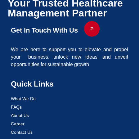
Your Trusted Healthcare
Management Partner
Get In Touch With Us
We are here to support you to elevate and propel
your business, unlock new ideas, and unveil
opportunities for sustainable growth
Quick Links
What We Do
FAQs
About Us
Career
Contact Us