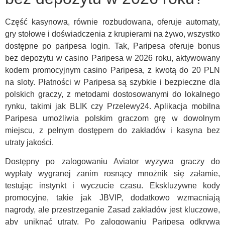
Część kasynowa, równie rozbudowana, oferuje automaty,
gry stołowe i doświadczenia z krupierami na żywo, wszystko
dostępne po paripesa login. Tak, Paripesa oferuje bonus
bez depozytu w casino Paripesa w 2026 roku, aktywowany
kodem promocyjnym casino Paripesa, z kwotą do 20 PLN
na sloty. Płatności w Paripesa są szybkie i bezpieczne dla
polskich graczy, z metodami dostosowanymi do lokalnego
rynku, takimi jak BLIK czy Przelewy24. Aplikacja mobilna
Paripesa umożliwia polskim graczom grę w dowolnym
miejscu, z pełnym dostępem do zakładów i kasyna bez
utraty jakości.
Dostępny po zalogowaniu Aviator wyzywa graczy do
wypłaty wygranej zanim rosnący mnożnik się załamie,
testując instynkt i wyczucie czasu. Ekskluzywne kody
promocyjne, takie jak JBVIP, dodatkowo wzmacniają
nagrody, ale przestrzeganie Zasad zakładów jest kluczowe,
aby uniknąć utraty. Po zalogowaniu Paripesa odkrywa