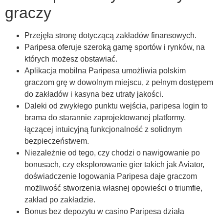
graczy
Przejęła stronę dotyczącą zakładów finansowych.
Paripesa oferuje szeroką gamę sportów i rynków, na
których możesz obstawiać.
Aplikacja mobilna Paripesa umożliwia polskim
graczom grę w dowolnym miejscu, z pełnym dostępem
do zakładów i kasyna bez utraty jakości.
Daleki od zwykłego punktu wejścia, paripesa login to
brama do starannie zaprojektowanej platformy,
łączącej intuicyjną funkcjonalność z solidnym
bezpieczeństwem.
Niezależnie od tego, czy chodzi o nawigowanie po
bonusach, czy eksplorowanie gier takich jak Aviator,
doświadczenie logowania Paripesa daje graczom
możliwość stworzenia własnej opowieści o triumfie,
zakład po zakładzie.
Bonus bez depozytu w casino Paripesa działa