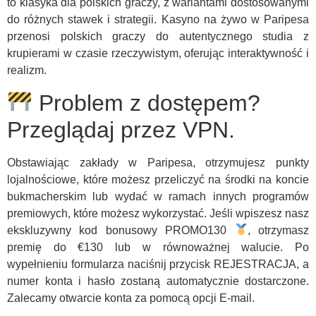
to klasyka dla polskich graczy, z wariantami dostosowanymi
do różnych stawek i strategii. Kasyno na żywo w Paripesa
przenosi polskich graczy do autentycznego studia z
krupierami w czasie rzeczywistym, oferując interaktywność i
realizm.
Problem z dostępem?
Przeglądaj przez VPN.
Obstawiając zakłady w Paripesa, otrzymujesz punkty
lojalnościowe, które możesz przeliczyć na środki na koncie
bukmacherskim lub wydać w ramach innych programów
premiowych, które możesz wykorzystać. Jeśli wpiszesz nasz
ekskluzywny kod bonusowy PROMO130
, otrzymasz
premię do €130 lub w równoważnej walucie. Po
wypełnieniu formularza naciśnij przycisk REJESTRACJA, a
numer konta i hasło zostaną automatycznie dostarczone.
Zalecamy otwarcie konta za pomocą opcji E-mail.