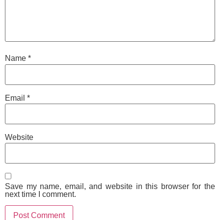
Name
*
Email
*
Website
Save my name, email, and website in this browser for the
next time I comment.