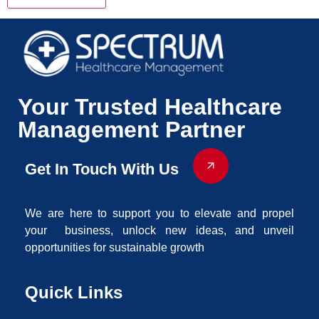
Your Trusted Healthcare
Management Partner
Get In Touch With Us
We are here to support you to elevate and propel
your business, unlock new ideas, and unveil
opportunities for sustainable growth
Quick Links