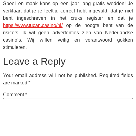
Speel en maak kans op een jaar lang gratis wedden! Je
verklaart dat je je leeftijd correct hebt ingevuld, dat je niet
bent ingeschreven in het cruks register en dat je
https://www.tucan.casino/nl/
op de hoogte bent van de
risico’s. Ik wil geen advertenties zien van Nederlandse
casino’s. Wij willen veilig en verantwoord gokken
stimuleren.
Leave a Reply
Your email address will not be published.
Required fields
are marked
*
Comment
*