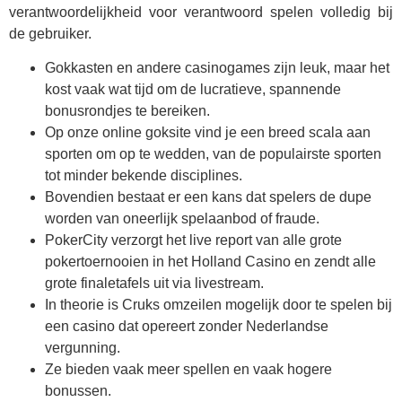
verantwoordelijkheid voor verantwoord spelen volledig bij
de gebruiker.
Gokkasten en andere casinogames zijn leuk, maar het
kost vaak wat tijd om de lucratieve, spannende
bonusrondjes te bereiken.
Op onze online goksite vind je een breed scala aan
sporten om op te wedden, van de populairste sporten
tot minder bekende disciplines.
Bovendien bestaat er een kans dat spelers de dupe
worden van oneerlijk spelaanbod of fraude.
PokerCity verzorgt het live report van alle grote
pokertoernooien in het Holland Casino en zendt alle
grote finaletafels uit via livestream.
In theorie is Cruks omzeilen mogelijk door te spelen bij
een casino dat opereert zonder Nederlandse
vergunning.
Ze bieden vaak meer spellen en vaak hogere
bonussen.