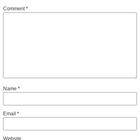
Comment
*
Name
*
Email
*
Website