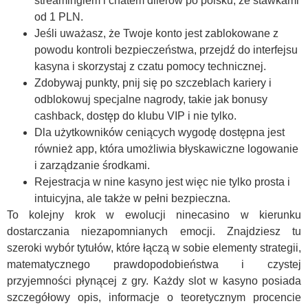
streamingiem i chatem dilerów po polsku, ze stawkami
od 1 PLN.
Jeśli uważasz, że Twoje konto jest zablokowane z
powodu kontroli bezpieczeństwa, przejdź do interfejsu
kasyna i skorzystaj z czatu pomocy technicznej.
Zdobywaj punkty, pnij się po szczeblach kariery i
odblokowuj specjalne nagrody, takie jak bonusy
cashback, dostęp do klubu VIP i nie tylko.
Dla użytkowników ceniących wygodę dostępna jest
również app, która umożliwia błyskawiczne logowanie
i zarządzanie środkami.
Rejestracja w nine kasyno jest więc nie tylko prosta i
intuicyjna, ale także w pełni bezpieczna.
To kolejny krok w ewolucji ninecasino w kierunku
dostarczania niezapomnianych emocji. Znajdziesz tu
szeroki wybór tytułów, które łączą w sobie elementy strategii,
matematycznego prawdopodobieństwa i czystej
przyjemności płynącej z gry. Każdy slot w kasyno posiada
szczegółowy opis, informacje o teoretycznym procencie