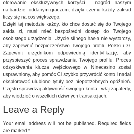
oferowanie ekskluzywnych korzyści i nagród naszym
najbardziej oddanym graczom, dzięki czemu każdy zakład
liczy się na coś większego.
Dzięki tej metodzie każdy, kto chce dostać się do Twojego
salda zł, musi mieć bezpośredni dostęp do Twojego
osobistego urządzenia. Użycie silnego hasła nie wystarczy,
aby zapewnić bezpieczeństwo Twojego profilu Polski i zł.
Zapewnij urzędnikom odpowiednią identyfikację, aby
przyspieszyć proces sprawdzania Twojego profilu. Proces
odzyskiwania klucza wejściowego w Ninecasino został
usprawniony, aby pomóc Ci szybko przywrócić konto i nadal
eksplorować ulubione tytuły bez niepotrzebnych opóźnień.
Często sprawdzaj aktywność swojego konta i włączaj alerty,
aby wiedzieć o wszelkich dziwnych transakcjach.
Leave a Reply
Your email address will not be published.
Required fields
are marked
*