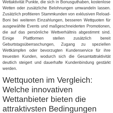
Wettaktivität Punkte, die sich in Bonusguthaben, kostenlose
Wetten oder zusätzliche Belohnungen umwandeln lassen.
Zusätzlich profitieren Stammkunden von exklusiven Reload-
Boni bei weiteren Einzahlungen, besseren Wettquoten für
ausgewählte Events und maßgeschneiderten Promotionen,
die auf das persönliche Wettverhältnis abgestimmt sind.
Einige Plattformen stellen zusätzlich bereit
Geburtstagsüberraschungen, Zugang zu speziellen
Wettkämpfen oder bevorzugten Kundenservice für ihre
treuesten Kunden, wodurch sich die Gesamtattraktivität
deutlich steigert und dauerhafte Kundenbindung gestärkt
werden.
Wettquoten im Vergleich:
Welche innovativen
Wettanbieter bieten die
attraktivsten Bedingungen