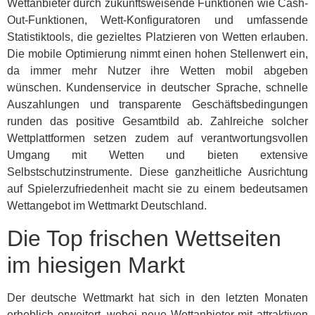
Wettanbieter durch zukunftsweisende Funktionen wie Cash-
Out-Funktionen, Wett-Konfiguratoren und umfassende
Statistiktools, die gezieltes Platzieren von Wetten erlauben.
Die mobile Optimierung nimmt einen hohen Stellenwert ein,
da immer mehr Nutzer ihre Wetten mobil abgeben
wünschen. Kundenservice in deutscher Sprache, schnelle
Auszahlungen und transparente Geschäftsbedingungen
runden das positive Gesamtbild ab. Zahlreiche solcher
Wettplattformen setzen zudem auf verantwortungsvollen
Umgang mit Wetten und bieten extensive
Selbstschutzinstrumente. Diese ganzheitliche Ausrichtung
auf Spielerzufriedenheit macht sie zu einem bedeutsamen
Wettangebot im Wettmarkt Deutschland.
Die Top frischen Wettseiten
im hiesigen Markt
Der deutsche Wettmarkt hat sich in den letzten Monaten
erheblich erweitert, wobei neue Wettanbieter mit attraktiven