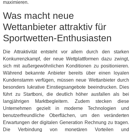
maximieren.
Was macht neue
Wettanbieter attraktiv für
Sportwetten-Enthusiasten
Die Attraktivität entsteht vor allem durch den starken
Konkurrenzkampf, der neue Wettplattformen dazu zwingt,
sich mit außergewöhnlichen Konditionen zu positionieren.
Während bekannte Anbieter bereits über einen loyalen
Kundenstamm verfügen, müssen neue Wettanbieter durch
besonders lukrative Einstiegsangebote beeindrucken. Dies
führt zu Startboni, die deutlich höher ausfallen als bei
langjährigen Marktbegleitern. Zudem stecken diese
Unternehmen gezielt in moderne Technologien und
benutzerfreundliche Oberflächen, um den veränderten
Erwartungen der digitalen Generation Rechnung zu tragen.
Die Verbindung von monetären Vorteilen und