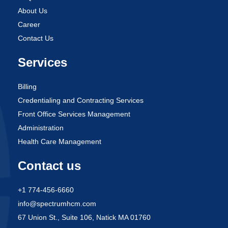
About Us
Career
Contact Us
Services
Billing
Credentialing and Contracting Services
Front Office Services Management
Administration
Health Care Management
Contact us
+1 774-456-6660
info@spectrumhcm.com
67 Union St., Suite 106, Natick MA 01760