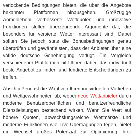
verlockende Bedingungen bieten, die über die Angebote
bekannter Plattformen hinausgehen. Großzügige
Anmeldeboni, verbesserte Wettquoten und innovative
Funktionen stellen überzeugende Argumente dar, die
besonders für versierte Wetter interessant sind. Dabei
sollten Sie jedoch stets die Bonusbedingungen genau
überprüfen und gewährleisten, dass der Anbieter über eine
valide deutsche Genehmigung verfügt. Ein Vergleich
verschiedener Plattformen hilft Ihnen dabei, das individuell
beste Angebot zu finden und fundierte Entscheidungen zu
treffen.
Abschließend ist die Wahl von Ihren individuellen Vorlieben
und Wettgewohnheiten ab, wobei
neue Wettanbieter
durch
moderne Benutzeroberflächen und benutzerfreundliche
Dienstleistungen bestechend wirken. Wenn Sie Wert auf
höhere Quoten, abwechslungsreiche Wettmärkte und
moderne Funktionen wie Live-Übertragungen legen, bietet
ein Wechsel großes Potenzial zur Optimierung Ihrer