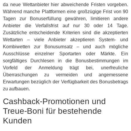
da neue Wettanbieter hier abweichende Fristen vorgeben.
Während manche Plattformen eine großzügige Frist von 90
Tagen zur Bonuserfüllung gewähren, limitieren andere
Anbieter die Verfallsfrist auf nur 30 oder 14 Tage.
Zusätzliche entscheidende Kriterien sind die akzeptierten
Wettarten – viele Anbieter akzeptieren System- und
Kombiwetten zur Bonusumsatz – und auch mögliche
Ausschlüsse einzelner Sportarten oder Märkte. Ein
sorgfältiges Durchlesen in die Bonusbestimmungen im
Vorfeld der Anmeldung trägt bei, unerfreuliche
Überraschungen zu vermeiden und angemessene
Erwartungen bezüglich der Verfügbarkeit des Bonusbetrags
zu aufbauen.
Cashback-Promotionen und
Treue-Boni für bestehende
Kunden