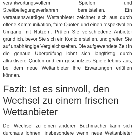
verantwortungsvollem Spielen und
Streitbeilegungsverfahren bereitstellen. Ein
vertrauenswürdiger Wettanbieter zeichnet sich aus durch
offene Kommunikation, faire Quoten und einen respektvollen
Umgang mit Nutzern. Prüfen Sie verschiedene Anbieter
gründlich, bevor Sie sich ein Konto erstellen, und greifen Sie
auf unabhängige Vergleichsseiten. Die aufgewendete Zeit in
die genaue Überprüfung lohnt sich langfristig durch
attraktivere Quoten und ein geschütztes Spielerlebnis aus,
bei dem neue Wettanbieter Ihre Erwartungen erfüllen
können.
Fazit: Ist es sinnvoll, den
Wechsel zu einem frischen
Wettanbieter
Der Wechsel zu einen anderen Buchmacher kann sich
durchaus lohnen, insbesondere wenn neue Wettanbieter