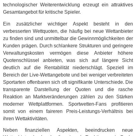
technologischer Weiterentwicklung erzeugt ein attraktives
Gesamtangebot für kritische Spieler.
Ein zusätzlicher wichtiger Aspekt besteht in den
verbesserten Wettquoten, die häufig bei neue Wettanbieter
zu finden sind und unmittelbar die Gewinnmöglichkeiten der
Kunden prägen. Durch schlankere Strukturen und geringere
Verwaltungskosten vermögen diese Anbieter höhere
Quotenschlüssel anbieten, was sich auf längere Sicht
deutlich auf die Rentabilität niederschlägt. Speziell im
Bereich der Live-Wettangebote und bei weniger verbreiteten
Sportarten offenbaren sich oft signifikante Unterschiede. Die
transparente Darstellung der Quoten und die rasche
Reaktion an Marktveränderungen zählen zu den Stärken
moderner Wettplattformen. Sportwetten-Fans profitieren
somit von einem faireren Preis-Leistungs-Verhältnis bei
ihren Wettaktivitäten.
Neben finanziellen Aspekten, beeindrucken neue