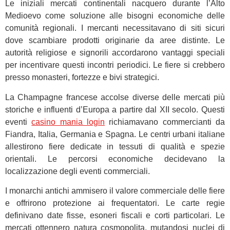
Le iniziali mercati continentali nacquero durante l’Alto
Medioevo come soluzione alle bisogni economiche delle
comunità regionali. I mercanti necessitavano di siti sicuri
dove scambiare prodotti originarie da aree distinte. Le
autorità religiose e signorili accordarono vantaggi speciali
per incentivare questi incontri periodici. Le fiere si crebbero
presso monasteri, fortezze e bivi strategici.
La Champagne francese accolse diverse delle mercati più
storiche e influenti d’Europa a partire dal XII secolo. Questi
eventi
casino mania login
richiamavano commercianti da
Fiandra, Italia, Germania e Spagna. Le centri urbani italiane
allestirono fiere dedicate in tessuti di qualità e spezie
orientali. Le percorsi economiche decidevano la
localizzazione degli eventi commerciali.
I monarchi antichi ammisero il valore commerciale delle fiere
e offrirono protezione ai frequentatori. Le carte regie
definivano date fisse, esoneri fiscali e corti particolari. Le
mercati ottennero natura cosmopolita, mutandosi nuclei di