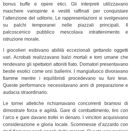
bonus buffe e opere etici. Gli interpreti utilizzavano
maschere variopinte e vestiti raffinati per conquistare
l’attenzione del uditorio. Le rappresentazioni si svolgevano
su palchi temporanei nelle piazzali principali. Il
palcoscenico pubblico mescolava intrattenimento e
istruzione morale.
I giocolieri esibivano abilità eccezionali gettando oggetti
vari. Acrobati realizzavano balzi mortali e torri umane che
rendevano gli spettatori attoniti fiato. Domatori presentavano
bestie esotici come orsi ballerini. I mangiafuoco divoravano
fiamme mentre i equilibristi procedevano su funi tese.
Queste performance necessitavano anni di preparazione e
audacia straordinario.
Le tornei atletiche richiamavano concorrenti bramosi di
dimostrare forza e agilità. Gare di combattimento, tiro con
l’arco e gare davano trofei in denaro. I vincitori acquisivano
considerazione e gloria locale. Scommesse d’azzardo con