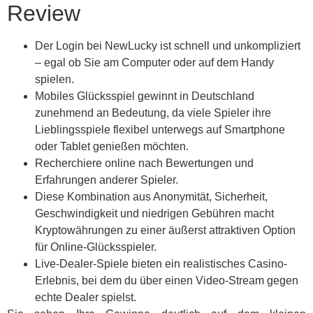
Review
Der Login bei NewLucky ist schnell und unkompliziert
– egal ob Sie am Computer oder auf dem Handy
spielen.
Mobiles Glücksspiel gewinnt in Deutschland
zunehmend an Bedeutung, da viele Spieler ihre
Lieblingsspiele flexibel unterwegs auf Smartphone
oder Tablet genießen möchten.
Recherchiere online nach Bewertungen und
Erfahrungen anderer Spieler.
Diese Kombination aus Anonymität, Sicherheit,
Geschwindigkeit und niedrigen Gebühren macht
Kryptowährungen zu einer äußerst attraktiven Option
für Online-Glücksspieler.
Live-Dealer-Spiele bieten ein realistisches Casino-
Erlebnis, bei dem du über einen Video-Stream gegen
echte Dealer spielst.