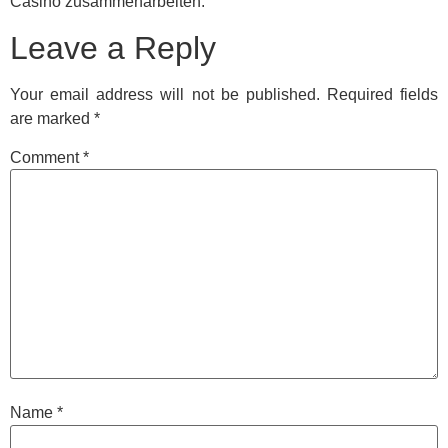
Casino zusammenarbeiten.
Leave a Reply
Your email address will not be published.
Required fields
are marked
*
Comment
*
Name
*