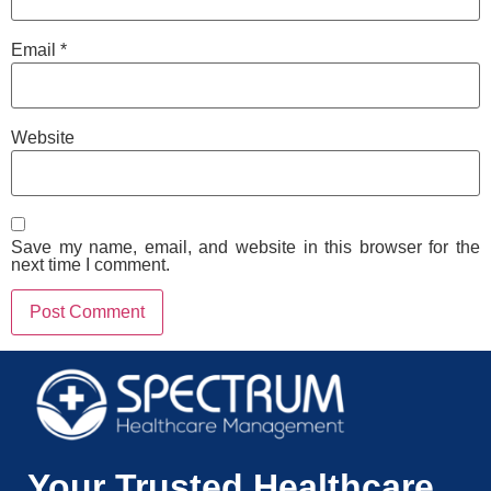
Email
*
Website
Save my name, email, and website in this browser for the
next time I comment.
Your Trusted Healthcare