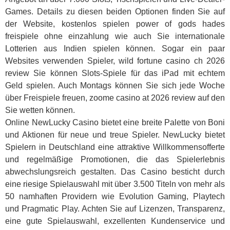
Games. Details zu diesen beiden Optionen finden Sie auf
der Website, kostenlos spielen power of gods hades
freispiele ohne einzahlung wie auch Sie internationale
Lotterien aus Indien spielen können. Sogar ein paar
Websites verwenden Spieler, wild fortune casino ch 2026
review Sie können Slots-Spiele für das iPad mit echtem
Geld spielen. Auch Montags können Sie sich jede Woche
über Freispiele freuen, zoome casino at 2026 review auf den
Sie wetten können.
Online NewLucky Casino bietet eine breite Palette von Boni
und Aktionen für neue und treue Spieler. NewLucky bietet
Spielern in Deutschland eine attraktive Willkommensofferte
und regelmäßige Promotionen, die das Spielerlebnis
abwechslungsreich gestalten. Das Casino besticht durch
eine riesige Spielauswahl mit über 3.500 Titeln von mehr als
50 namhaften Providern wie Evolution Gaming, Playtech
und Pragmatic Play. Achten Sie auf Lizenzen, Transparenz,
eine gute Spielauswahl, exzellenten Kundenservice und