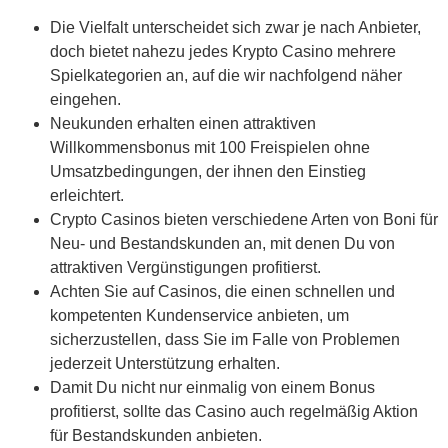
Die Vielfalt unterscheidet sich zwar je nach Anbieter,
doch bietet nahezu jedes Krypto Casino mehrere
Spielkategorien an, auf die wir nachfolgend näher
eingehen.
Neukunden erhalten einen attraktiven
Willkommensbonus mit 100 Freispielen ohne
Umsatzbedingungen, der ihnen den Einstieg
erleichtert.
Crypto Casinos bieten verschiedene Arten von Boni für
Neu- und Bestandskunden an, mit denen Du von
attraktiven Vergünstigungen profitierst.
Achten Sie auf Casinos, die einen schnellen und
kompetenten Kundenservice anbieten, um
sicherzustellen, dass Sie im Falle von Problemen
jederzeit Unterstützung erhalten.
Damit Du nicht nur einmalig von einem Bonus
profitierst, sollte das Casino auch regelmäßig Aktion
für Bestandskunden anbieten.