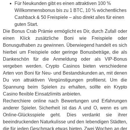
Für Neukunden gibt es einen attraktiven 100 %
Willkommensbonus bis zu 1 BTC, 10 % wöchentliches
Cashback & 50 Freispiele – also direkt alles für einen
guten Start.
Die Bonus Crab Prämie ermöglicht es Dir, durch Zufall oder
einen Klick zusätzliche Boni wie Freispiele oder
Bonusguthaben zu gewinnen. Überwiegend handelt es sich
hierbei um Freispiele oder geringe Bonusbeträge, die als
Dankeschön für die Anmeldung oder als VIP-Bonus
vergeben werden. Crypto Casinos bieten verschiedene
Arten von Boni für Neu- und Bestandskunden an, mit denen
Du von attraktiven Vergünstigungen profitierst. Um die
Spannung beim Spielen zu erhalten, sollte ein Krypto
Casino flexible Einsatzlimits anbieten.
Recherchiere online nach Bewertungen und Erfahrungen
anderer Spieler. Sicherheit ist das A und O, wenn es um
Online-Glücksspiele geht. Dies verdankt sie ihrer
beeindruckenden Naturkulisse und den lebendigen Städten,
die für jeden Geschmack etwas bieten. Zwei Wochen an der