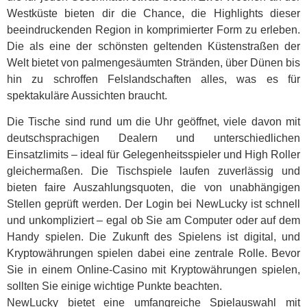
Westküste bieten dir die Chance, die Highlights dieser
beeindruckenden Region in komprimierter Form zu erleben.
Die als eine der schönsten geltenden Küstenstraßen der
Welt bietet von palmengesäumten Stränden, über Dünen bis
hin zu schroffen Felslandschaften alles, was es für
spektakuläre Aussichten braucht.
Die Tische sind rund um die Uhr geöffnet, viele davon mit
deutschsprachigen Dealern und unterschiedlichen
Einsatzlimits – ideal für Gelegenheitsspieler und High Roller
gleichermaßen. Die Tischspiele laufen zuverlässig und
bieten faire Auszahlungsquoten, die von unabhängigen
Stellen geprüft werden. Der Login bei NewLucky ist schnell
und unkompliziert – egal ob Sie am Computer oder auf dem
Handy spielen. Die Zukunft des Spielens ist digital, und
Kryptowährungen spielen dabei eine zentrale Rolle. Bevor
Sie in einem Online-Casino mit Kryptowährungen spielen,
sollten Sie einige wichtige Punkte beachten.
NewLucky bietet eine umfangreiche Spielauswahl mit