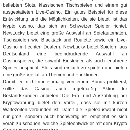
beliebten Slots, klassischen Tischspielen und einem gut
ausgestatteten Live-Casino. Ein gutes Beispiel für diese
Entwicklung und die Möglichkeiten, die sie bietet, ist das
krypto casino, das sich an Schweizer Spieler richtet.
NewLucky bietet eine große Auswahl an Spielautomaten,
Tischspielen wie Blackjack und Roulette sowie ein Live-
Casino mit echten Dealern. NewLucky bietet Spielern aus
Deutschland eine beeindruckende Auswahl an
Casinospielen, die sowohl Einsteiger als auch erfahrene
Spieler anspricht. Slots sind einfach zu spielen und bieten
eine große Vielfalt an Themen und Funktionen.
Damit Du nicht nur einmalig von einem Bonus profitierst,
sollte das Casino auch regelmäßig Aktion für
Bestandskunden anbieten. Die Ein- und Auszahlung per
Kryptowährung bietet den Vorteil, dass sie mit kurzen
Wartezeiten verbunden ist. Damit die Spieleauswahl nicht
nur groß, sondern auch hochwertig ist, empfiehlt es sich
vorab zu schauen, welche Spieleentwickler mit dem Krypto