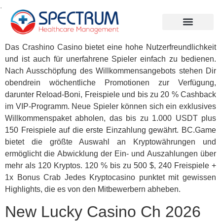
.
Das Crashino Casino bietet eine hohe Nutzerfreundlichkeit
und ist auch für unerfahrene Spieler einfach zu bedienen.
Nach Ausschöpfung des Willkommensangebots stehen Dir
obendrein wöchentliche Promotionen zur Verfügung,
darunter Reload-Boni, Freispiele und bis zu 20 % Cashback
im VIP-Programm. Neue Spieler können sich ein exklusives
Willkommenspaket abholen, das bis zu 1.000 USDT plus
150 Freispiele auf die erste Einzahlung gewährt. BC.Game
bietet die größte Auswahl an Kryptowährungen und
ermöglicht die Abwicklung der Ein- und Auszahlungen über
mehr als 120 Kryptos. 120 % bis zu 500 $, 240 Freispiele +
1x Bonus Crab Jedes Kryptocasino punktet mit gewissen
Highlights, die es von den Mitbewerbern abheben.
New Lucky Casino Ch 2026