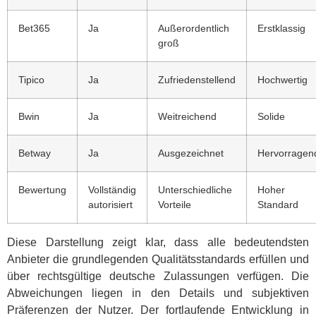
Bet365
Ja
Außerordentlich
Erstklassig
groß
Tipico
Ja
Zufriedenstellend
Hochwertig
Bwin
Ja
Weitreichend
Solide
Betway
Ja
Ausgezeichnet
Hervorragen
Bewertung
Vollständig
Unterschiedliche
Hoher
autorisiert
Vorteile
Standard
Diese Darstellung zeigt klar, dass alle bedeutendsten
Anbieter die grundlegenden Qualitätsstandards erfüllen und
über rechtsgültige deutsche Zulassungen verfügen. Die
Abweichungen liegen in den Details und subjektiven
Präferenzen der Nutzer. Der fortlaufende Entwicklung in