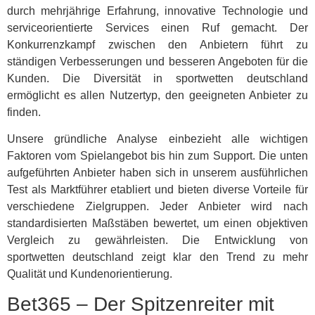
durch mehrjährige Erfahrung, innovative Technologie und
serviceorientierte Services einen Ruf gemacht. Der
Konkurrenzkampf zwischen den Anbietern führt zu
ständigen Verbesserungen und besseren Angeboten für die
Kunden. Die Diversität in sportwetten deutschland
ermöglicht es allen Nutzertyp, den geeigneten Anbieter zu
finden.
Unsere gründliche Analyse einbezieht alle wichtigen
Faktoren vom Spielangebot bis hin zum Support. Die unten
aufgeführten Anbieter haben sich in unserem ausführlichen
Test als Marktführer etabliert und bieten diverse Vorteile für
verschiedene Zielgruppen. Jeder Anbieter wird nach
standardisierten Maßstäben bewertet, um einen objektiven
Vergleich zu gewährleisten. Die Entwicklung von
sportwetten deutschland zeigt klar den Trend zu mehr
Qualität und Kundenorientierung.
Bet365 – Der Spitzenreiter mit