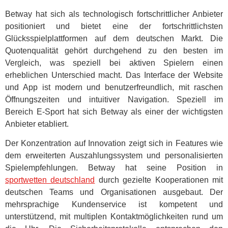
Betway hat sich als technologisch fortschrittlicher Anbieter
positioniert und bietet eine der fortschrittlichsten
Glücksspielplattformen auf dem deutschen Markt. Die
Quotenqualität gehört durchgehend zu den besten im
Vergleich, was speziell bei aktiven Spielern einen
erheblichen Unterschied macht. Das Interface der Website
und App ist modern und benutzerfreundlich, mit raschen
Öffnungszeiten und intuitiver Navigation. Speziell im
Bereich E-Sport hat sich Betway als einer der wichtigsten
Anbieter etabliert.
Der Konzentration auf Innovation zeigt sich in Features wie
dem erweiterten Auszahlungssystem und personalisierten
Spielempfehlungen. Betway hat seine Position in
sportwetten deutschland
durch gezielte Kooperationen mit
deutschen Teams und Organisationen ausgebaut. Der
mehrsprachige Kundenservice ist kompetent und
unterstützend, mit multiplen Kontaktmöglichkeiten rund um