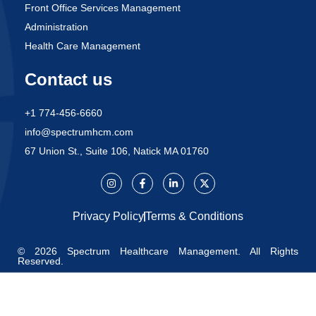
Front Office Services Management
Administration
Health Care Management
Contact us
+1 774-456-6660
info@spectrumhcm.com
67 Union St., Suite 106, Natick MA 01760
Privacy Policy
Terms & Conditions
© 2026 Spectrum Healthcare Management. All Rights
Reserved.