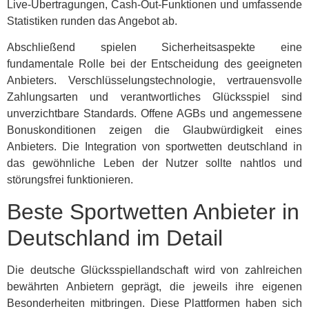
Live-Übertragungen, Cash-Out-Funktionen und umfassende
Statistiken runden das Angebot ab.
Abschließend spielen Sicherheitsaspekte eine
fundamentale Rolle bei der Entscheidung des geeigneten
Anbieters. Verschlüsselungstechnologie, vertrauensvolle
Zahlungsarten und verantwortliches Glücksspiel sind
unverzichtbare Standards. Offene AGBs und angemessene
Bonuskonditionen zeigen die Glaubwürdigkeit eines
Anbieters. Die Integration von sportwetten deutschland in
das gewöhnliche Leben der Nutzer sollte nahtlos und
störungsfrei funktionieren.
Beste Sportwetten Anbieter in
Deutschland im Detail
Die deutsche Glücksspiellandschaft wird von zahlreichen
bewährten Anbietern geprägt, die jeweils ihre eigenen
Besonderheiten mitbringen. Diese Plattformen haben sich