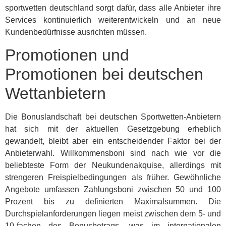
sportwetten deutschland sorgt dafür, dass alle Anbieter ihre
Services kontinuierlich weiterentwickeln und an neue
Kundenbedürfnisse ausrichten müssen.
Promotionen und
Promotionen bei deutschen
Wettanbietern
Die Bonuslandschaft bei deutschen Sportwetten-Anbietern
hat sich mit der aktuellen Gesetzgebung erheblich
gewandelt, bleibt aber ein entscheidender Faktor bei der
Anbieterwahl. Willkommensboni sind nach wie vor die
beliebteste Form der Neukundenakquise, allerdings mit
strengeren Freispielbedingungen als früher. Gewöhnliche
Angebote umfassen Zahlungsboni zwischen 50 und 100
Prozent bis zu definierten Maximalsummen. Die
Durchspielanforderungen liegen meist zwischen dem 5- und
10-fachen des Bonusbetrags, was im internationalen