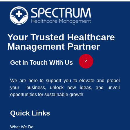
Your Trusted Healthcare
Management Partner
Get In Touch With Us
We are here to support you to elevate and propel
your business, unlock new ideas, and unveil
opportunities for sustainable growth
Quick Links
What We Do