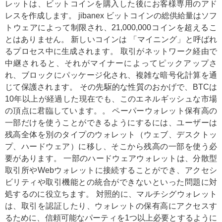
レットは、ビットコインを購入した後にお客様専用のアド
レスを作成します。 jibanex ビットコインの総供給量はソフ
トウェアによって制限され、21,000,000コインを超えるこ
とはありません。 新しいコインは 「マイニング」と呼ばれ
るプロセス中に生成されます。 取引がネットワーク経由で
中継されると、それがマイナーによってピックアップさ
れ、ブロックにパッケージ化され、複雑な暗号化計算を通
じて保護されます。 その先駆的な性質のおかげで、BTCは
10年以上が経過した現在でも、このエネルギッシュな市場
の頂点に君臨しています。。 ペーパーウォレット保有高の
一部だけを使うことができるようにするには、ユーザーは
残高全体を別のタイプのウォレット（ウェブ、デスクトッ
プ、ハードウェア）に移し、そこから残高の一部を使う必
要があります。 一部のハードウェアウォレットは、分散型
取引所やWebウォレットに接続することができ、アクセシ
ビリティや取引機能との統合ができないといった問題に対
処するのに役立ちます。 対照的に、マルチシグウォレット
は、取引を認証したり、ウォレットの保有高にアクセスす
るために、信頼可能なパーティを1つ以上必要とするように