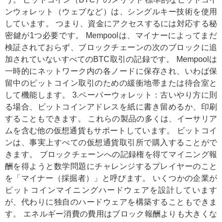
ンウォレット（ウェブなど）は、シングルキー技術を使用
しています。 つまり、資金にアクセスするには対応する秘
密鍵が1つ必要です。 Mempoolは、マイナーによってまだ
検証されておらず、ブロックチェーンの次のブロックに追
加されていないすべてのBTC取引の記録です。 Mempoolは
一時的にネットワーク内の各ノードに保存され、いわば保
留中のビットコイン取引のための緩衝地帯または待合室と
して機能します。 3.ペーパーウォレット：古いやり方に則
る場合、ビットコインアドレスを紙に書き留めるか、印刷
することもできます。 これらの製品の多くは、イーサリア
ムを含む他の仮想通貨もサポートしています。 ビットコイ
ンは、事実上すべての仮想通貨取引所で購入することがで
きます。 ブロックチェーンへの記録権を得てマイニング報
酬を得ようと数学問題にチャレンジするプレイヤーのこと
を「マイナー（採掘者）」と呼びます。 いくつかの企業が
ビットコインマイニングハードウェアを設計しています
が、代わりに独自のハードウェアを構築することもできま
す。 エネルギー消費の費用はブロック報酬よりも大きくな