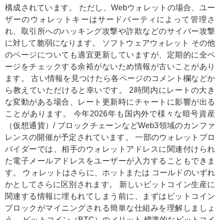
構成されています。 ただし、Webウォレットの場合、ユー
ザーのウォレットキーはサードパーティによって管理さ
れ、取引所へのハッキング攻撃や詐欺などのサイバー攻撃
に対して脆弱になります。 ソフトウェアウォレット その他
のページについても適宜更新していますが、定期的に全ペ
ージをチェックする余裕がないため情報が古いことがあり
ます。 古い情報を見つけたら各ページのコメント欄などか
ら教えていただけると幸いです。 2時間内にレートの大き
な変動がある場合、レート更新時にチャートに影響が出る
ことがあります。 今年2026年も国内外で様々な暗号資産
（仮想通貨）/ ブロックチェーンなどWeb3領域のカンファ
レンスの開催が予定されています。 一部のウォレットプロ
バイダーでは、相手のウォレットアドレスに関連付けられ
た電子メールアドレスをユーザーが入力することもできま
す。 ウォレットはさらに、ホットまたは コールドのいずれ
かとしてさらに区別されます。 新しいビットコイン生産に
関連する情報に埋もれてしまう前に、まずはビットコイン
ブロックがマイニングされる簡単な仕組みを理解しましょ
う。 ビットコイン（BTC）のメリット 標準的なビットコイ