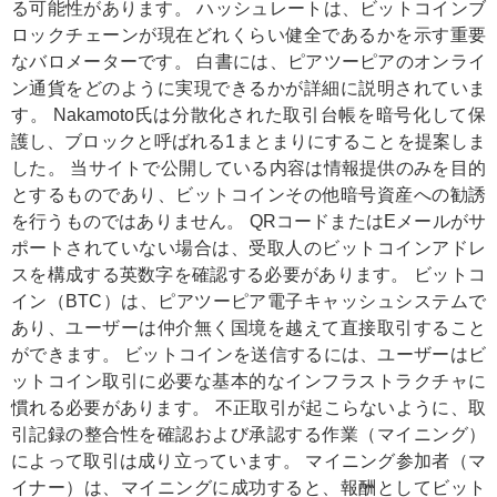
る可能性があります。 ハッシュレートは、ビットコインブ
ロックチェーンが現在どれくらい健全であるかを示す重要
なバロメーターです。 白書には、ピアツーピアのオンライ
ン通貨をどのように実現できるかが詳細に説明されていま
す。 Nakamoto氏は分散化された取引台帳を暗号化して保
護し、ブロックと呼ばれる1まとまりにすることを提案しま
した。 当サイトで公開している内容は情報提供のみを目的
とするものであり、ビットコインその他暗号資産への勧誘
を行うものではありません。 QRコードまたはEメールがサ
ポートされていない場合は、受取人のビットコインアドレ
スを構成する英数字を確認する必要があります。 ビットコ
イン（BTC）は、ピアツーピア電子キャッシュシステムで
あり、ユーザーは仲介無く国境を越えて直接取引すること
ができます。 ビットコインを送信するには、ユーザーはビ
ットコイン取引に必要な基本的なインフラストラクチャに
慣れる必要があります。 不正取引が起こらないように、取
引記録の整合性を確認および承認する作業（マイニング）
によって取引は成り立っています。 マイニング参加者（マ
イナー）は、マイニングに成功すると、報酬としてビット